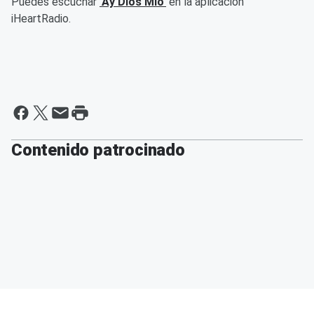
Puedes escuchar
'Ay Dios Mío'
en la aplicación
iHeartRadio.
Contenido patrocinado